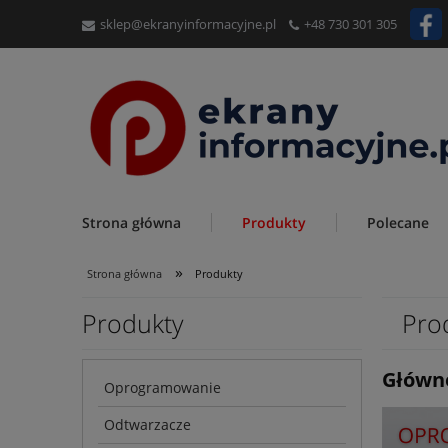
sklep@ekranyinformacyjne.pl
+48 730 301 305
Strona główna
Produkty
Polecane
»
Strona główna
Produkty
Produkty
Pro
Główne
Oprogramowanie
Odtwarzacze