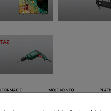
NFORMACJE
MOJE KONTO
PŁAT
egulamin sklepu
Twoje zamówienia
Formy 