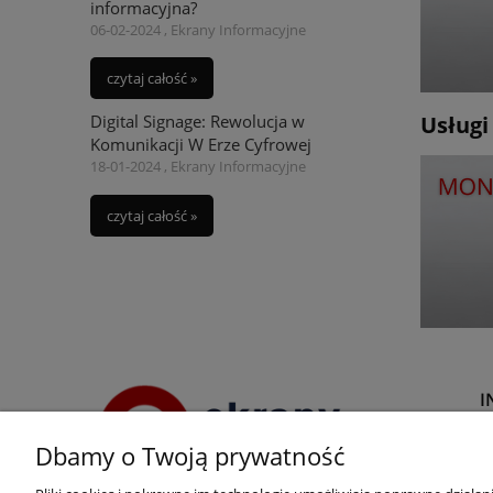
informacyjna?
06-02-2024 , Ekrany Informacyjne
czytaj całość »
Digital Signage: Rewolucja w
Usługi
Komunikacji W Erze Cyfrowej
18-01-2024 , Ekrany Informacyjne
czytaj całość »
I
Dbamy o Twoją prywatność
R