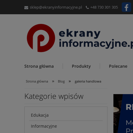
sklep@ekranyinformacyjne.pl
+48 730 301 305
Strona główna
Produkty
Polecane
»
»
Strona główna
Blog
galeria handlowa
Kategorie wpisów
Edukacja
Informacyjne