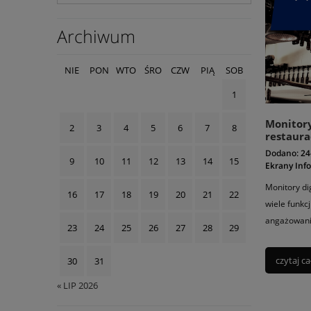
Archiwum
NIE
PON
WTO
ŚRO
CZW
PIĄ
SOB
1
Monitory
2
3
4
5
6
7
8
restaura
Dodano:
24
9
10
11
12
13
14
15
Ekrany Inf
Monitory di
16
17
18
19
20
21
22
wiele funkc
angażowanie
23
24
25
26
27
28
29
doświadczen
które można
czytaj ca
30
31
« LIP 2026