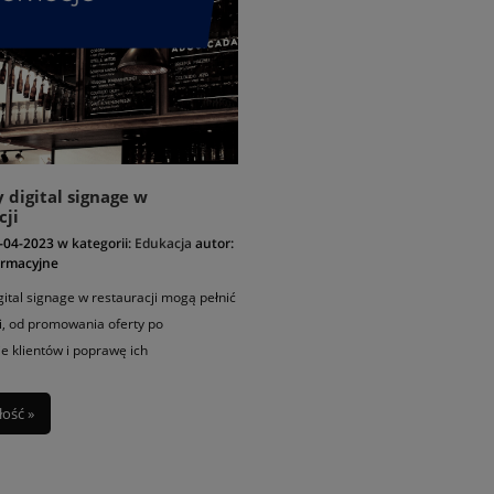
 digital signage w
cji
-04-2023
w kategorii:
Edukacja
autor:
ormacyjne
gital signage w restauracji mogą pełnić
ji, od promowania oferty po
 klientów i poprawę ich
ia. Zobacz kilka ciekawych treści,
 wyświetlać.
łość »