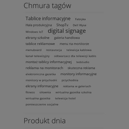
Chmura tagów
Tablice informacyjne
Fabryka
ShopTv
Hala produkcyjna
Dell Wyse
digital signage
Windows IoT
ekrany szkolne
galeria handlowa
tablice reklamowe
menu na monitorze
menuboard
restauracja
telewizja kablowa
kanał telewizyjny
odtwarzacz dla telewizji kablo
montaż tablicy informacyjnej
ledstudio
reklama na monitorach
skuteczna reklama
monitory informacyjne
elektroniczna gazetka
monitory w przychodni
przychodnia
ekrany informacyjne
reklama w galeriach
fitness
siłownia
wirtualna gazetka szkolna
wirtualna gazetka
telewizja hotel
pomieszczenie socjalne
Produkt dnia