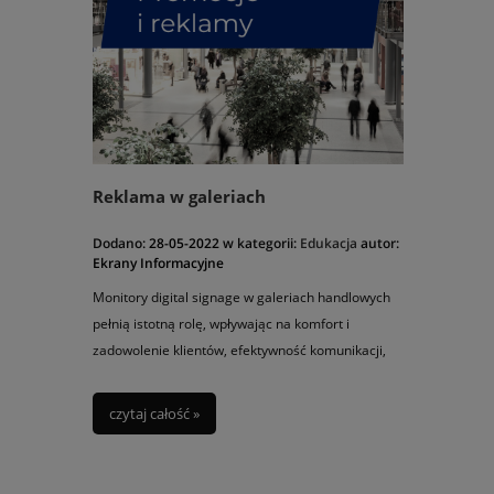
Reklama w galeriach
Dodano:
28-05-2022
w kategorii:
Edukacja
autor:
Ekrany Informacyjne
Monitory digital signage w galeriach handlowych
pełnią istotną rolę, wpływając na komfort i
zadowolenie klientów, efektywność komunikacji,
oraz umożliwiając skuteczne promowanie ofert i
wydarzeń. Niemal każde miejsce w galerii
czytaj całość »
powinno być dobrze wykorzystane. Specjaliści od
marketingu nie zapominają o ścianach i
sufitach. Ale statycznymi treściami trudniej