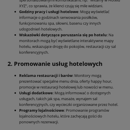
spersonalizowanymi komunikatami, np. "Witamy w Hotelu
XYZ", co sprawia, że klienci czują się mile widziani.
Godziny pracy i usługi hotelowe
: Mogą wyświetlać
informacje o godzinach serwowania posiłków,
funkcjonowaniu spa, siłowni, basenu czy innych
udogodnień hotelowych.
Wskazówki dotyczące poruszania się po hotelu
: Na
monitorach mogą być wyświetlane interaktywne mapy
hotelu, wskazujące drogę do pokojów, restauracji czy sal
konferencyjnych.
2. Promowanie usług hotelowych
Reklama restauracji i barów
: Monitory mogą
prezentować specjalne menu dnia, oferty happy hour,
promocje w restauracji hotelowej lub nowości w menu.
Usługi dodatkowe
: Mogą informować o dostępnych
usługach, takich jak spa, masaże, wynajem sal
konferencyjnych, czy wycieczki organizowane przez hotel.
Programy lojalnościowe
: Promowanie programów
lojalnościowych hotelu, które zachęcają gości do
ponownych rezerwacji.