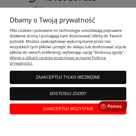
adres:
ul. Górska 19 p.102-105 Międzybrodzie
Dbamy o Twoją prywatność
Żywieckie
Pliki cookies i pokrewne im technologie umożliwiają poprawne
działanie strony i pomagają nam dostosować ofertę do Twoich
potrzeb. Możesz zaakceptować wykorzystanie przez nas
wszystkich tych plików i przejść do sklepu lub dostosować użycie
INFORMACJE
plików do swoich preferencji, wybierając opcję "Dostosuj zgody".
Więcej o plikach cookies przeczytasz w naszej Polityce
prywatności.
MOJE KONTO
ZAAKCEPTUJ TYLKO NIEZBĘDNE
PŁATNOŚCI I DOSTAWA
DOSTOSUJ ZGODY
ZAAKCEPTUJ WSZYSTKIE
O NAS
pokaż pełną wersję strony